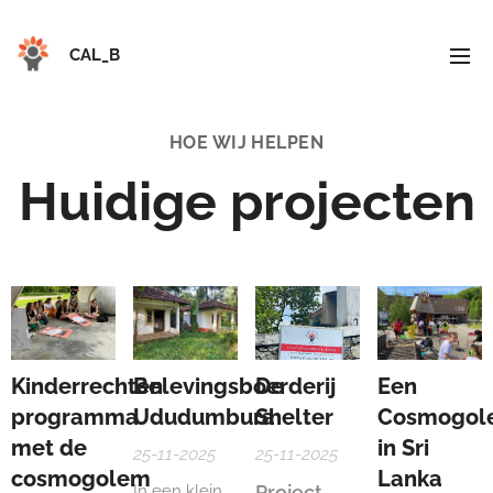
CAL_B
HOE WIJ HELPEN
Huidige projecten
Kinderrechten
Belevingsboerderij
De
Een
programma
Ududumbura
Shelter
Cosmogol
met de
in Sri
25-11-2025
25-11-2025
cosmogolem
Lanka
In een klein
Project